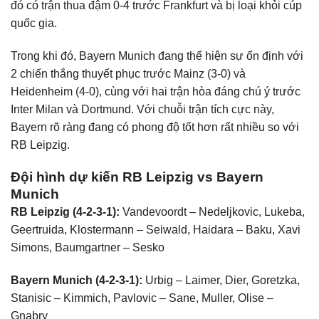
đó có trận thua đậm 0-4 trước Frankfurt và bị loại khỏi cúp
quốc gia.
Trong khi đó, Bayern Munich đang thể hiện sự ổn định với
2 chiến thắng thuyết phục trước Mainz (3-0) và
Heidenheim (4-0), cùng với hai trận hòa đáng chú ý trước
Inter Milan và Dortmund. Với chuỗi trận tích cực này,
Bayern rõ ràng đang có phong độ tốt hơn rất nhiều so với
RB Leipzig.
Đội hình dự kiến RB Leipzig vs Bayern
Munich
RB Leipzig (4-2-3-1):
Vandevoordt – Nedeljkovic, Lukeba,
Geertruida, Klostermann – Seiwald, Haidara – Baku, Xavi
Simons, Baumgartner – Sesko
Bayern Munich (4-2-3-1):
Urbig – Laimer, Dier, Goretzka,
Stanisic – Kimmich, Pavlovic – Sane, Muller, Olise –
Gnabry